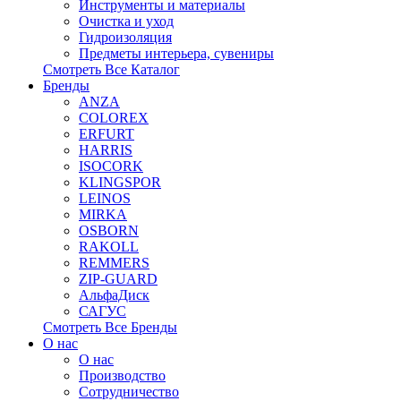
Инструменты и материалы
Очистка и уход
Гидроизоляция
Предметы интерьера, сувениры
Смотреть Все Каталог
Бренды
ANZA
COLOREX
ERFURT
HARRIS
ISOCORK
KLINGSPOR
LEINOS
MIRKA
OSBORN
RAKOLL
REMMERS
ZIP-GUARD
АльфаДиск
САГУС
Смотреть Все Бренды
О нас
О нас
Производство
Сотрудничество