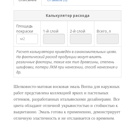
Калькулятор расхода
Площадь
покраски
1-й слой
2-й слой
Всего, л
Расчет калькулятора приведён в ознакомительных целях.
На фактический расход продукции могут влиять
различные факторы, такие как тип древесины, степень
шлифовки, потери ЛКМ при нанесении, способ нанесения и
др.
Шелковисто-матовая восковая эмаль Borma для наружных
работ представлена коллекцией ярких и пастельных
оттенков, разработанных итальянскими дизайнерами. Все
цвета обладают отличной укрывистостью и стойкостью к
выцветанию. Эмаль готова к применению, демонстрирует
отличную эластичность и не отслаивается со временем.