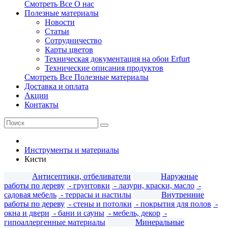
Смотреть Все О нас
Полезные материалы
Новости
Статьи
Сотрудничество
Карты цветов
Техническая документация на обои Erfurt
Технические описания продуктов
Смотреть Все Полезные материалы
Доставка и оплата
Акции
Контакты
Инструменты и материалы
Кисти
Антисептики, отбеливатели
Наружные
работы по дереву
- грунтовки
- лазури, краски, масло
-
садовая мебель
- террасы и настилы
Внутренние
работы по дереву
- стены и потолки
- покрытия для полов
-
окна и двери
- бани и сауны
- мебель, декор
-
гипоаллергенные материалы
Минеральные