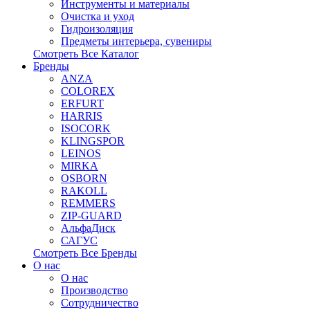
Инструменты и материалы
Очистка и уход
Гидроизоляция
Предметы интерьера, сувениры
Смотреть Все Каталог
Бренды
ANZA
COLOREX
ERFURT
HARRIS
ISOCORK
KLINGSPOR
LEINOS
MIRKA
OSBORN
RAKOLL
REMMERS
ZIP-GUARD
АльфаДиск
САГУС
Смотреть Все Бренды
О нас
О нас
Производство
Сотрудничество