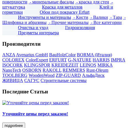
поверхности
- минеральные фасады
- краска для стен
-
штукатурка
Краска для металлов
Клей и
герметики
Обои под покраску Erfurt
Инструменты и материалы
- Кисти
- Валики
- Тара
-
Шлифовка и абразивы
- Прочие материалы
- Все категории
Очистка и уход
Гидроизоляция
Предметы интерьера
Производители
ANZA
Avenarius GmbH
BauHolzColor
BORMA (Италия)
COLOREX
ColorExpert
ERFURT
G-NATURE
HARRIS
IMPRA
ISOCORK
KLINGSPOR
KREIDEZEIT
LEINOS
MIRKA
NanoTech
OSBORN
RAKOLL
REMMERS
Rust-Oleum
TOOLBERG
WoodenWood
ZIP-GUARD
АльфаДиск
ЖИВИЦА
САГУС
Строительные системы
Последние Статьи
Уточняйте цены перед заказом!
подробнее